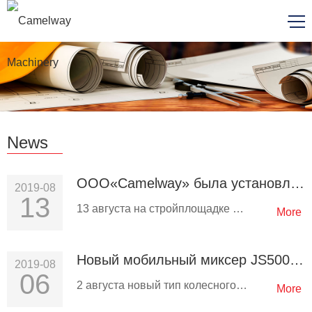
News
ООО«Camelway» была установлена на смесительной станции HZS90 в Люпаньшуй, Гуйчжоу
2019-08
13
13 августа на стройплощадке Liupanshui пришло известие о том, что ООО«Camelway» была установлена для бетоносмесительной…
More
Новый мобильный миксер JS500 отправлен в Таджикистан
2019-08
06
2 августа новый тип колесного мобильного миксера JS500, разработанный компанией ООО«Camelway», был загружен в контейнер…
More