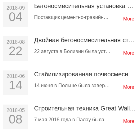
Бетоносмесительная установка HZS35 продана в Оман
2018-09
04
Поставщик цементно-гравийного заполнителя в Омане приобрел бетоносмесительную установку HZS35 у ООО«Camelway» для…
More
Двойная бетоносмесительная станция JS750 завершила монтаж в Боливии
2018-08
22
22 августа в Боливии была установлена двойная бетоносмесительная установка JS750 компании ООО«Camelway». Смесительная…
More
Стабилизированная почвосмесительная станция запущена в производство в Польше
2018-06
14
14 июня в Польше была завершена и успешно введена в эксплуатацию станция для смешивания стабильных грунтов на Станции…
More
Строительная техника Great Wall помогает проекту жилищного строительства на Палау
2018-05
08
7 мая 2018 года в Палау была установлена бетоносмесительная установка HZS25 компании ООО«Camelway».У клиентов Палау…
More