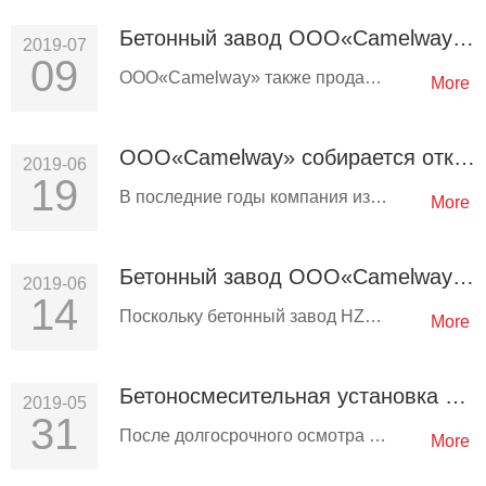
Бетонный завод ООО«Camelway» HZS25 продана в Танзанию
2019-07
09
ООО«Camelway» также продала ряд бетоносмесительных станций HZS25 Танзании.Клиенты Танзании хотят построить дом в своем…
More
ООО«Camelway» собирается открыть офис в Узбекистане
2019-06
19
В последние годы компания изучает рынок Узбекистана, и по состоянию на июнь этого года компания продала шесть…
More
Бетонный завод ООО«Camelway» продана в Узбекистан
2019-06
14
Поскольку бетонный завод HZS50 был отправлен в Узбекистан в мае этого года, сегодня это шестая бетоносмесительная…
More
Бетоносмесительная установка HZS25 отправлена в Алжир
2019-05
31
После долгосрочного осмотра алжирский посредник приобрел бетонный завод компании HZS25 в мае этого года. Сегодня…
More