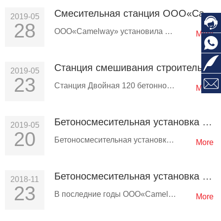
Смесительная станция ООО«Camelway» HZS50 продана в Узбекистан
2019-05

28
ООО«Camelway» установила долгосрочные отношения сотрудничества с узбекскими заказчиками. Установленная сегодня бетоносме…
More


Станция смешивания строительной техники ООО«Camelway» помогает высокоскоростному проекту Сычуань Джиу Миан
2019-05
23

Станция Двойная 120 бетонного производства компании ООО«Camelway» помогла проекту «Сычуань Джиу Мянь». С начала…
More
Бетоносмесительная установка HZS25 прибыла в Перу
2019-05
20
Бетоносмесительная установка ООО«Camelway» HZS25 прибыла в Перу, чтобы приступить к монтажу. Заказчик доволен…
More
Бетоносмесительная установка HZS50 завершила монтаж в Гане
2018-11
23
В последние годы ООО«Camelway» предоставила множество бетонных производственных мощностей для местных компаний и…
More