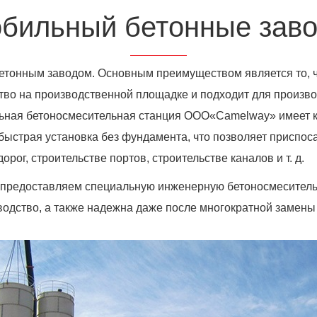
бильный бетонные зав
тонным заводом. Основным преимуществом является то, чт
ство на производственной площадке и подходит для произв
льная бетоносмесительная станция ООО
«Camelway»
имеет 
ыстрая установка без фундамента, что позволяет приспос
ог, строительстве портов, строительстве каналов и т. д.
е предоставляем специальную инженерную бетоносмесительн
зводство, а также надежна даже после многократной замены