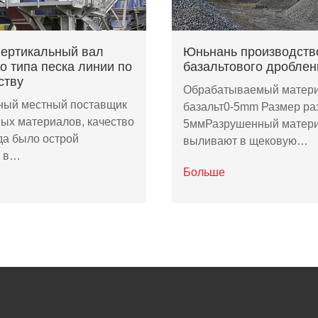
вертикальный вал
Юньнань производств
о типа песка линии по
базальтового дроблен
ству
Обрабатываемый матери
тный местный поставщик
базальт0-5mm Размер раз
ых материалов, качество
5ммРазрушенный матер
да было острой
выливают в щековую…
й в…
Больше