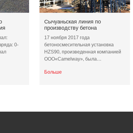
о
Сычуаньская линия по
ия
производству бетона
ал:
17 ноября 2017 года
ряда: 0-
бетоносмесительная установка
иал
HZS90, произведенная компанией
ООО«Camelway», была…
Больше