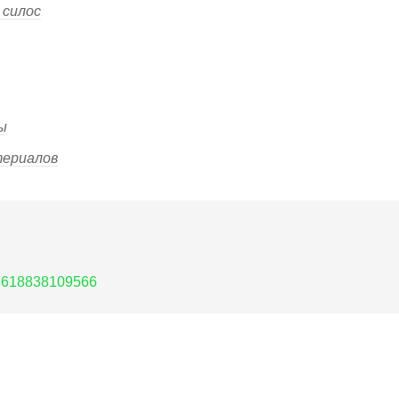
 силос
ы
териалов
8618838109566