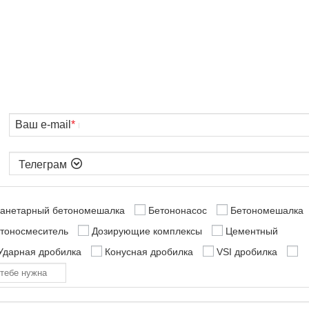
Ваш e-mail
*

анетарный бетономешалка
Бетононасос
Бетономешалка
етоносмеситель
Дозирующие комплексы
Цементный
Ударная дробилка
Конусная дробилка
VSI дробилка