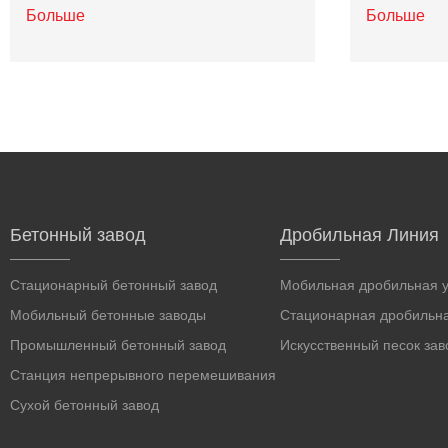
Больше
Больше
Бетонный завод
Дробильная Линия
Стационарный бетонный завод
Мобильная дробильная у
Мобильный бетонные заводы
Стационарная дробильна
Промышленный бетонный завод
Искусственный песок за
Станция непрерывного перемешивания
Сухой бетонный завод