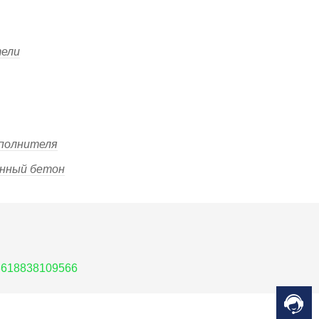
ели
аполнителя
енный бетон
8618838109566