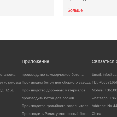
Больше
Приложение
Связаться 
становка
производство коммерческоо бетона
Email:
info@ca
я установка
Производим бетон для сборного завода
TEl: +8637165
вод HZSL
Производство дорожных материалов
Mobile: +8618
производить бетон для блоков
whatsapp: +8
Производство гравийного заполнителя
Address: No.4
Производить Ролик-уплотненный бетон
China