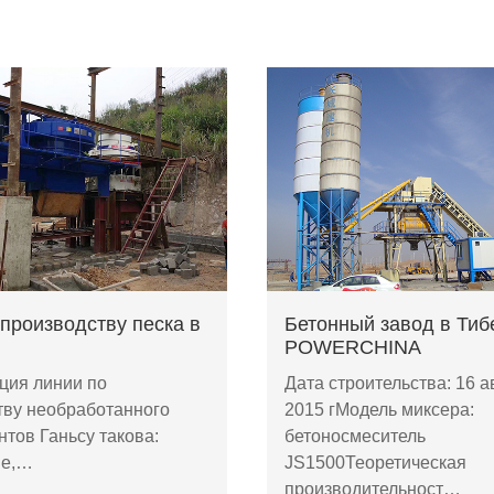
производству песка в
Бетонный завод в Тиб
POWERCHINA
ция линии по
Дата строительства: 16 а
тву необработанного
2015 гМодель миксера:
нтов Ганьсу такова:
бетоносмеситель
ые,…
JS1500Теоретическая
производительност…