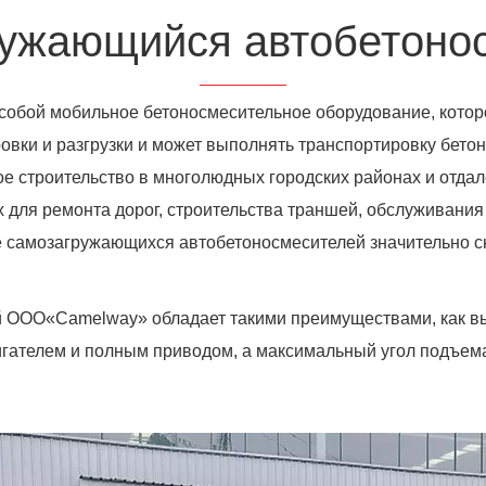
ужающийся автобетоно
обой мобильное бетоносмесительное оборудование, которо
вки и разгрузки и может выполнять транспортировку бето
е строительство в многолюдных городских районах и отда
для ремонта дорог, строительства траншей, обслуживания
ние самозагружающихся автобетоносмесителей значительно 
ООО«Camelway» обладает такими преимуществами, как вы
игателем и полным приводом, а максимальный угол подъема 