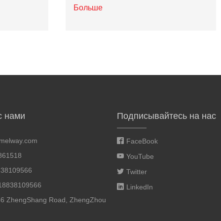
Больше
с нами
Подписывайтесь на нас
melway.com
FaceBook
861518
YouTube
838109566
Twitter
618838109566
LinkedIn
46 ZhengShang Road, ZhengZhou