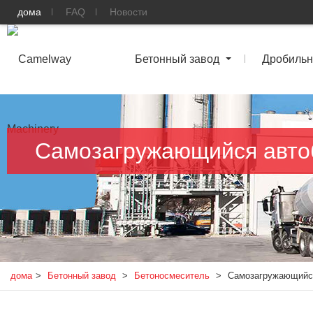
дома
FAQ
Новости
Бетонный завод
Дробильн
Самозагружающийся авто
дома
>
Бетонный завод
>
Бетоносмеситель
>
Самозагружающийс