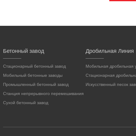
Бетонный завод
Дробильная Линия
Стационарный бетонный завод
Мобильная дробильная у
Мобильный бетонные заводы
Стационарная дробильна
Промышленный бетонный завод
Искусственный песок за
Станция непрерывного перемешивания
Сухой бетонный завод