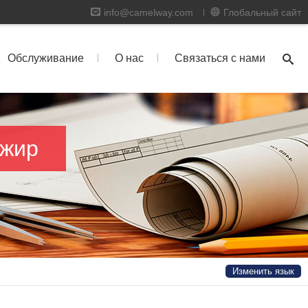
info@camelway.com
Глобальный сайт
Обслуживание
О нас
Связаться с нами
лжир
Изменить язык