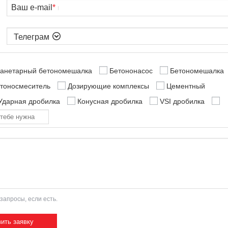
Ваш e-mail
*

анетарный бетономешалка
Бетононасос
Бетономешалка
етоносмеситель
Дозирующие комплексы
Цементный
Ударная дробилка
Конусная дробилка
VSI дробилка
запросы, если есть.