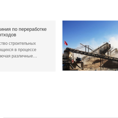
иния по переработке
отходов
ство строительных
ющихся в процессе
ключая различные…