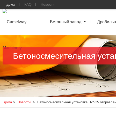
дома
FAQ
Новости
Бетонный завод
Дробильн
Бетоносмесительная уста
дома
>
Новости
>
Бетоносмесительная установка HZS25 отправле