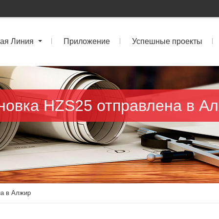
ая Линия
Приложение
Успешные проекты
новка HZS25 отправлена в А
на в Алжир