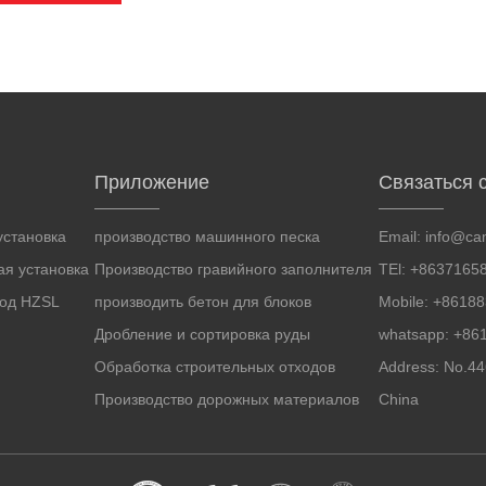
Приложение
Связаться 
становка
производство машинного песка
Email:
info@ca
я установка
Производство гравийного заполнителя
TEl: +8637165
вод HZSL
производить бетон для блоков
Mobile: +8618
Дробление и сортировка руды
whatsapp: +86
Обработка строительных отходов
Address: No.4
Производство дорожных материалов
China