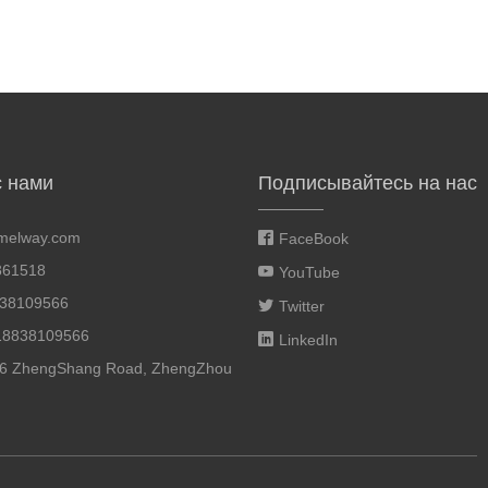
с нами
Подписывайтесь на нас
melway.com
FaceBook
861518
YouTube
838109566
Twitter
18838109566
LinkedIn
46 ZhengShang Road, ZhengZhou