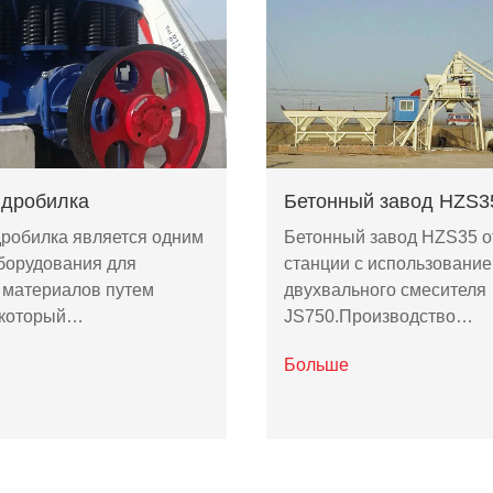
 дробилка
Бетонный завод HZS3
дробилка является одним
Бетонный завод HZS35 о
оборудования для
станции с использовани
 материалов путем
двухвального смесителя
, который…
JS750.Производство…
Больше