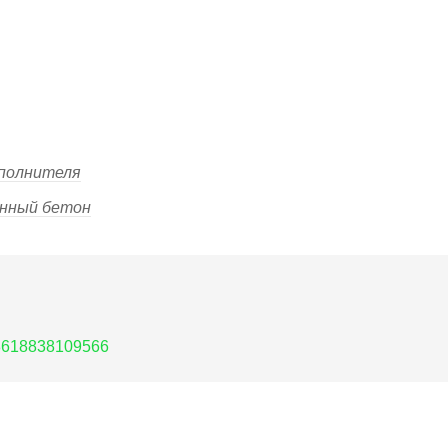
аполнителя
енный бетон
8618838109566