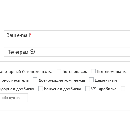
Ваш e-mail
*

анетарный бетономешалка
Бетононасос
Бетономешалка
етоносмеситель
Дозирующие комплексы
Цементный
Ударная дробилка
Конусная дробилка
VSI дробилка