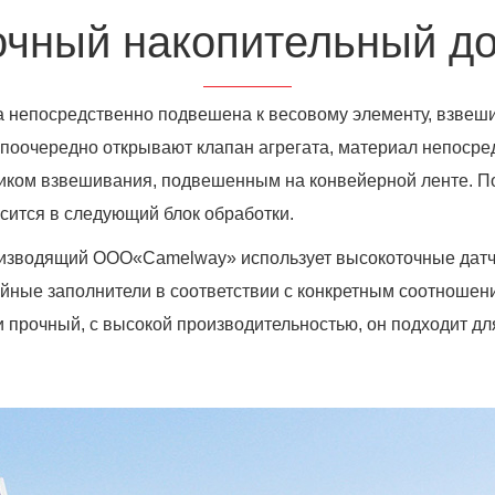
очный накопительный до
а непосредственно подвешена к весовому элементу, взвеш
 поочередно открывают клапан агрегата, материал непосре
иком взвешивания, подвешенным на конвейерной ленте. По
сится в следующий блок обработки.
зводящий ООО«Camelway» использует высокоточные датчик
йные заполнители в соответствии с конкретным соотношен
 прочный, с высокой производительностью, он подходит дл