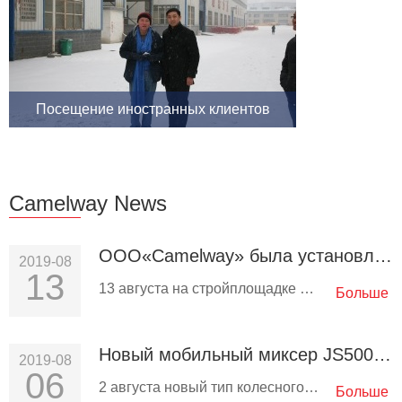
Посещение иностранных клиентов
Camelway News
ООО«Camelway» была установлена на смесительной станции HZS90 в Люпаньшуй, Гуйчжоу
2019-08
13
13 августа на стройплощадке Liupanshui пришло известие о том, что ООО«Camelway» была установлена для бетоносмесительной…
Больше
Новый мобильный миксер JS500 отправлен в Таджикистан
2019-08
06
2 августа новый тип колесного мобильного миксера JS500, разработанный компанией ООО«Camelway», был загружен в контейнер…
Больше