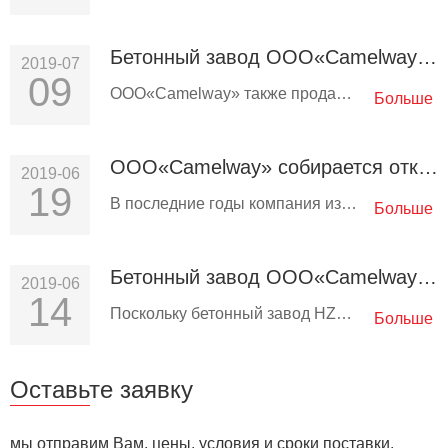
Бетонный завод ООО«Camelway» HZS25 продана в Танзанию
2019-07
09
ООО«Camelway» также продала ряд бетоносмесительных станций HZS25 Танзании.Клиенты Танзании хотят построить дом в своем…
Больше
ООО«Camelway» собирается открыть офис в Узбекистане
2019-06
19
В последние годы компания изучает рынок Узбекистана, и по состоянию на июнь этого года компания продала шесть…
Больше
Бетонный завод ООО«Camelway» продана в Узбекистан
2019-06
14
Поскольку бетонный завод HZS50 был отправлен в Узбекистан в мае этого года, сегодня это шестая бетоносмесительная…
Больше
Оставьте заявку
мы отправим Вам, цены, условия и сроки поставки.